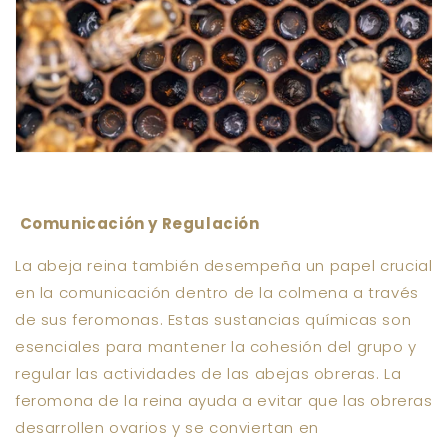
Comunicación y Regulación
La abeja reina también desempeña un papel crucial
en la comunicación dentro de la colmena a través
de
sus
feromonas. Estas sustancias químicas son
esenciales para mantener la cohesión del grupo y
regular las actividades de las abejas obreras. La
feromona de la reina ayuda a evitar que las obreras
desarrollen ovarios y se conviertan en