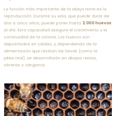
La función más importante de la abeja reina es la
reproducción. Durante su vida, que puede durar de
dos a cinco años, puede poner hasta
2.000 huevos
al día. Esta capacidad asegura el crecimiento y la
continuidad de la colonia. Los huevos son
depositados en celdas, y dependiendo de la
alimentación que reciban las larvas (como la
jalea real), se desarrollarán en abejas reinas,
obreras o zánganos.